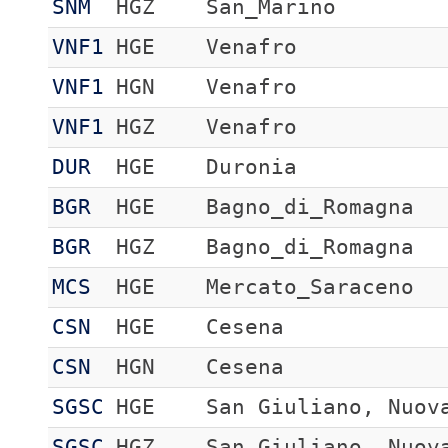
SNM
HGZ
San_Marino
VNF1
HGE
Venafro
VNF1
HGN
Venafro
VNF1
HGZ
Venafro
DUR
HGE
Duronia
BGR
HGE
Bagno_di_Romagna
BGR
HGZ
Bagno_di_Romagna
MCS
HGE
Mercato_Saraceno
CSN
HGE
Cesena
CSN
HGN
Cesena
SGSC
HGE
San Giuliano, Nuov
SGSC
HGZ
San Giuliano, Nuov