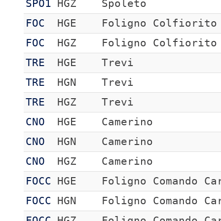
SPO1
HGZ
Spoleto
FOC
HGE
Foligno Colfiorito
FOC
HGZ
Foligno Colfiorito
TRE
HGE
Trevi
TRE
HGN
Trevi
TRE
HGZ
Trevi
CNO
HGE
Camerino
CNO
HGN
Camerino
CNO
HGZ
Camerino
FOCC
HGE
Foligno Comando Ca
FOCC
HGN
Foligno Comando Ca
FOCC
HGZ
Foligno Comando Ca