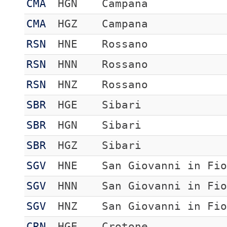
CMA
HGN
Campana
CMA
HGZ
Campana
RSN
HNE
Rossano
RSN
HNN
Rossano
RSN
HNZ
Rossano
SBR
HGE
Sibari
SBR
HGN
Sibari
SBR
HGZ
Sibari
SGV
HNE
San Giovanni in Fi
SGV
HNN
San Giovanni in Fi
SGV
HNZ
San Giovanni in Fi
CRN
HGE
Crotone