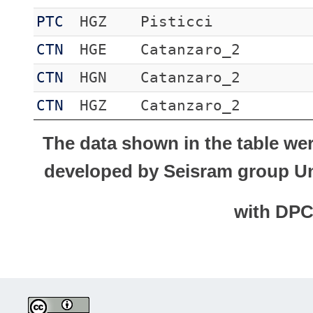
PTC
HGZ
Pisticci
CTN
HGE
Catanzaro_2
CTN
HGN
Catanzaro_2
CTN
HGZ
Catanzaro_2
The data shown in the table we
developed by Seisram group Uni
with DP