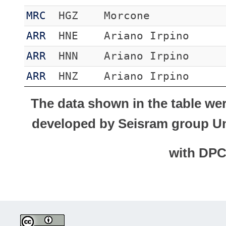
MRC
HGZ
Morcone
ARR
HNE
Ariano Irpino
ARR
HNN
Ariano Irpino
ARR
HNZ
Ariano Irpino
The data shown in the table we
developed by Seisram group Uni
with DP