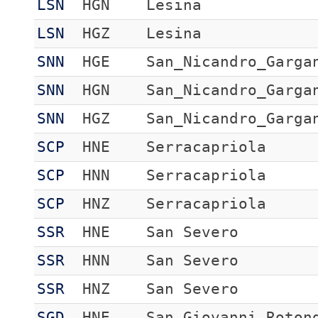
LSN
HGN
Lesina
LSN
HGZ
Lesina
SNN
HGE
San_Nicandro_Garga
SNN
HGN
San_Nicandro_Garga
SNN
HGZ
San_Nicandro_Garga
SCP
HNE
Serracapriola
SCP
HNN
Serracapriola
SCP
HNZ
Serracapriola
SSR
HNE
San Severo
SSR
HNN
San Severo
SSR
HNZ
San Severo
SGD
HNE
San Giovanni Roton