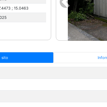
Precedente
.4473 ; 15.0463
.025
 sito
Infor