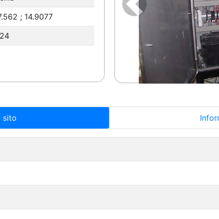
Precedente
7.562 ; 14.9077
.24
 sito
Infor