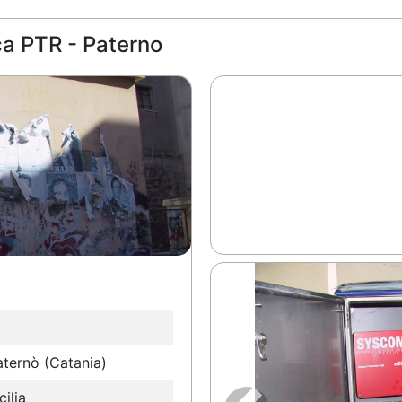
a PTR - Paterno
aternò (Catania)
cilia