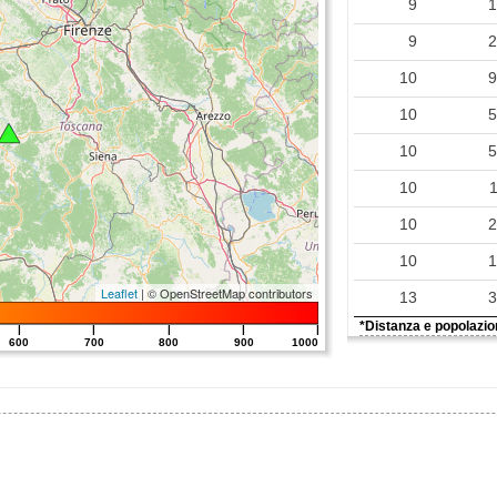
9
0.40
9
0.36
10
0.20
10
0.20
10
0.11
10
0.08
10
0.07
10
0.05
Leaflet
| © OpenStreetMap contributors
13
0.05
*Distanza e popolazion
|
|
|
|
|
600
700
800
900
1000
0.05
0.04
0.03
0.03