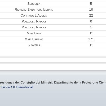
Slovenia
5
Rionero Sannitico, Isernia
10
Corfinio, L'Aquila
22
Pozzuoli, Napoli
0
Pozzuoli, Napoli
1
Mar Ionio
11
Mar Tirreno
171
Slovenia
11
residenza del Consiglio dei Ministri, Dipartimento della Protezione Civi
bution 4.0 International
.