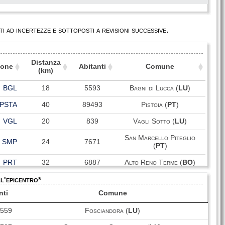
i ad incertezze e sottoposti a revisioni successive.
Distanza
ione
Abitanti
Comune
(km)
ione
Distanza
Abitanti
Comune
BGL
18
5593
Bagni di Lucca (
LU
)
(km)
PSTA
40
89493
Pistoia (
PT
)
VGL
20
839
Vagli Sotto (
LU
)
San Marcello Piteglio
SMP
24
7671
(
PT
)
PRT
32
6887
Alto Reno Terme (
BO
)
ll'epicentro*
LCC
35
89078
Lucca (
LU
)
nti
Comune
CME
29
31821
Camaiore (
LU
)
559
Fosciandora (
LU
)
Castelnuovo di
CNF
10
5650
Garfagnana (
LU
)