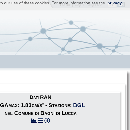
t to our use of these cookies. For more information see the
privacy
IT
EN
Home
|
Login
|
Sign Up
Dati RAN
GAmax: 1.83cm/s² - Stazione:
BGL
nel Comune di Bagni di Lucca