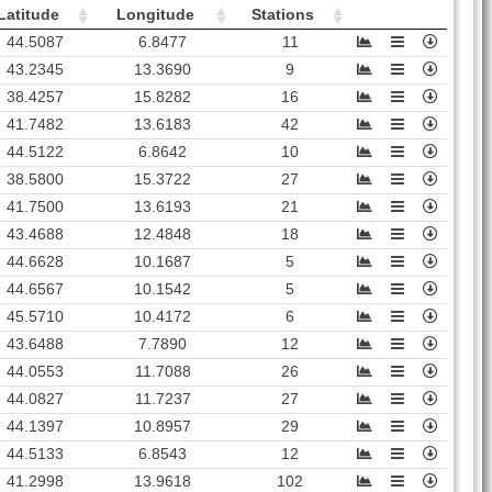
Latitude
Longitude
Stations
44.5087
6.8477
11
43.2345
13.3690
9
38.4257
15.8282
16
41.7482
13.6183
42
44.5122
6.8642
10
38.5800
15.3722
27
41.7500
13.6193
21
43.4688
12.4848
18
44.6628
10.1687
5
44.6567
10.1542
5
45.5710
10.4172
6
43.6488
7.7890
12
44.0553
11.7088
26
44.0827
11.7237
27
44.1397
10.8957
29
44.5133
6.8543
12
41.2998
13.9618
102