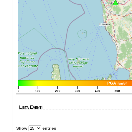
PGA
(cm/s²)
|
|
|
|
|
|
0
100
200
300
400
500
Lista Eventi
Show
entries