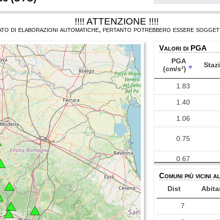
!!!! ATTENZIONE !!!!
ultato di elaborazioni automatiche, pertanto potrebbero essere soggett
Valori di PGA
PGA
Staz
(cm/s²)
PGA
Staz
1.83
(cm/s²)
1.40
1.06
0.75
0.67
Comuni più vicini a
0.63
Dist
Abita
0.57
7
0.54