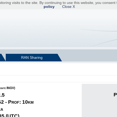
toring visits to the site. By continuing to use this website, you consen
policy
Close X
RAN Sharing
fonte INGV)
P
2.5
62 - Prof: 10km
ca
35 (UTC)