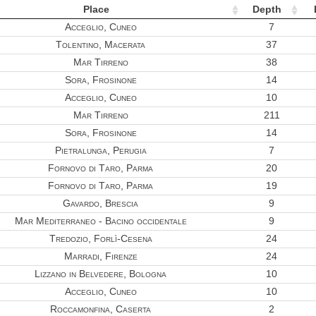
Place
Depth
Acceglio, Cuneo
7
Tolentino, Macerata
37
Mar Tirreno
38
Sora, Frosinone
14
Acceglio, Cuneo
10
Mar Tirreno
211
Sora, Frosinone
14
Pietralunga, Perugia
7
Fornovo di Taro, Parma
20
Fornovo di Taro, Parma
19
Gavardo, Brescia
9
Mar Mediterraneo - Bacino occidentale
9
Tredozio, Forlì-Cesena
24
Marradi, Firenze
24
Lizzano in Belvedere, Bologna
10
Acceglio, Cuneo
10
Roccamonfina, Caserta
2