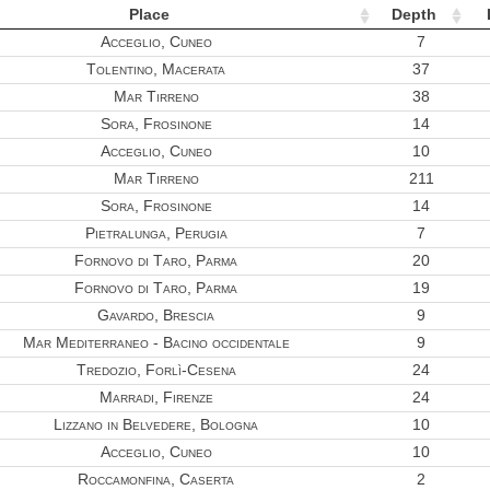
Place
Depth
Acceglio, Cuneo
7
Tolentino, Macerata
37
Mar Tirreno
38
Sora, Frosinone
14
Acceglio, Cuneo
10
Mar Tirreno
211
Sora, Frosinone
14
Pietralunga, Perugia
7
Fornovo di Taro, Parma
20
Fornovo di Taro, Parma
19
Gavardo, Brescia
9
Mar Mediterraneo - Bacino occidentale
9
Tredozio, Forlì-Cesena
24
Marradi, Firenze
24
Lizzano in Belvedere, Bologna
10
Acceglio, Cuneo
10
Roccamonfina, Caserta
2