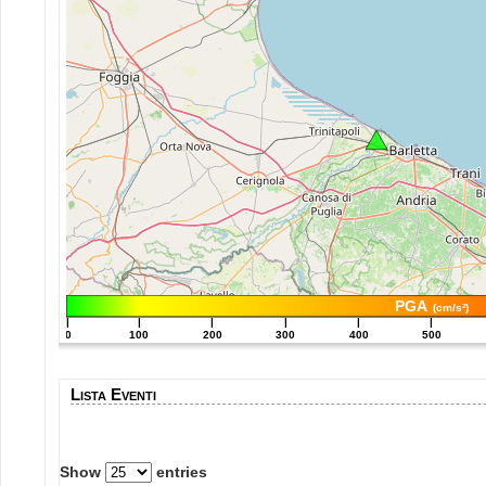
PGA
(cm/s²)
|
|
|
|
|
|
0
100
200
300
400
500
Lista Eventi
Show
entries