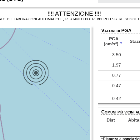
!!!! ATTENZIONE !!!!
ultato di elaborazioni automatiche, pertanto potrebbero essere soggett
Valori di PGA
PGA
Staz
(cm/s²)
PGA
Staz
3.50
(cm/s²)
1.97
0.77
0.47
0.42
Comuni più vicini a
0.42
Dist
Abita
0.18
*Distanza e popolazion