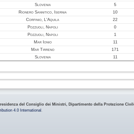
Slovenia
5
Rionero Sannitico, Isernia
10
Corfinio, L'Aquila
22
Pozzuoli, Napoli
0
Pozzuoli, Napoli
1
Mar Ionio
11
Mar Tirreno
171
Slovenia
11
residenza del Consiglio dei Ministri, Dipartimento della Protezione Civi
bution 4.0 International
.