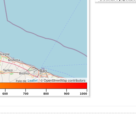
Leaflet
| © OpenStreetMap contributors
|
|
|
|
|
600
700
800
900
1000