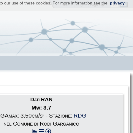
t to our use of these cookies. For more information see the
privacy
IT
EN
Home
|
Login
|
Sign Up
Dati RAN
Mw: 3.7
GAmax: 3.50cm/s² - Stazione:
RDG
nel Comune di Rodi Garganico