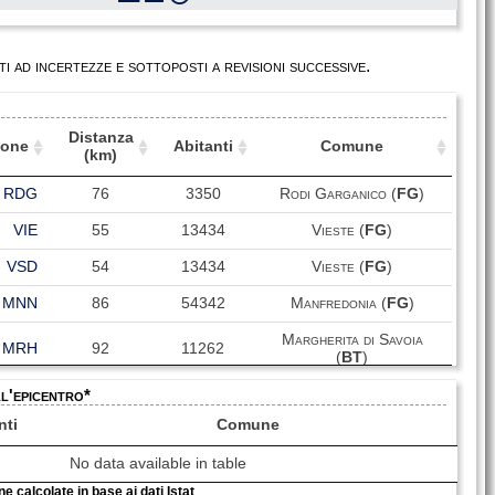
i ad incertezze e sottoposti a revisioni successive.
Distanza
ione
Abitanti
Comune
(km)
ione
Distanza
Abitanti
Comune
RDG
76
3350
Rodi Garganico (
FG
)
(km)
VIE
55
13434
Vieste (
FG
)
VSD
54
13434
Vieste (
FG
)
MNN
86
54342
Manfredonia (
FG
)
Margherita di Savoia
MRH
92
11262
(
BT
)
ll'epicentro*
MNG
78
11508
Monte Sant'Angelo (
FG
)
nti
Comune
MND
87
54342
Manfredonia (
FG
)
No data available in table
e calcolate in base ai dati Istat