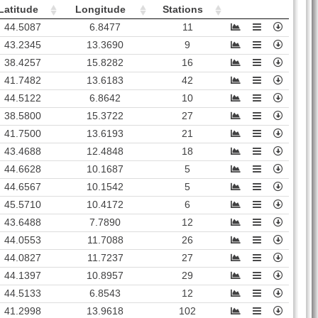
Latitude
Longitude
Stations
44.5087
6.8477
11
43.2345
13.3690
9
38.4257
15.8282
16
41.7482
13.6183
42
44.5122
6.8642
10
38.5800
15.3722
27
41.7500
13.6193
21
43.4688
12.4848
18
44.6628
10.1687
5
44.6567
10.1542
5
45.5710
10.4172
6
43.6488
7.7890
12
44.0553
11.7088
26
44.0827
11.7237
27
44.1397
10.8957
29
44.5133
6.8543
12
41.2998
13.9618
102