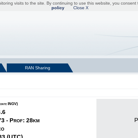
toring visits to the site. By continuing to use this website, you consen
policy
Close X
RAN Sharing
fonte INGV)
3.6
P
73 - Prof: 28km
co
33 (UTC)