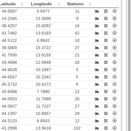
Latitude
Longitude
Stations
44.5087
6.8477
11
43.2345
13.3690
9
38.4257
15.8282
16
41.7482
13.6183
42
44.5122
6.8642
10
38.5800
15.3722
27
41.7500
13.6193
21
43.4688
12.4848
18
44.6628
10.1687
5
44.6567
10.1542
5
45.5710
10.4172
6
43.6488
7.7890
12
44.0553
11.7088
26
44.0827
11.7237
27
44.1397
10.8957
29
44.5133
6.8543
12
41.2998
13.9618
102