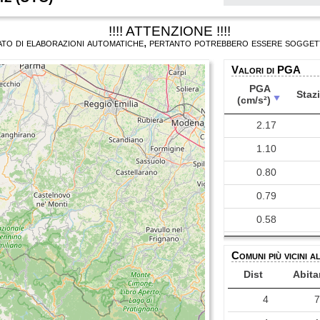
!!!! ATTENZIONE !!!!
ultato di elaborazioni automatiche, pertanto potrebbero essere soggett
Valori di PGA
PGA
Staz
(cm/s²)
PGA
Staz
2.17
(cm/s²)
1.10
0.80
0.79
0.58
0.50
Comuni più vicini a
0.20
Dist
Abita
0.14
4
0.09