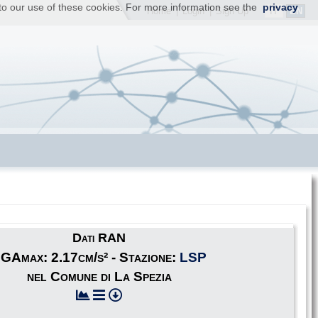
t to our use of these cookies. For more information see the
privacy
IT
EN
Home
|
Login
|
Sign Up
Dati RAN
GAmax: 2.17cm/s² - Stazione:
LSP
nel Comune di La Spezia