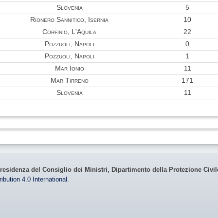
Slovenia
5
Rionero Sannitico, Isernia
10
Corfinio, L'Aquila
22
Pozzuoli, Napoli
0
Pozzuoli, Napoli
1
Mar Ionio
11
Mar Tirreno
171
Slovenia
11
residenza del Consiglio dei Ministri, Dipartimento della Protezione Civi
bution 4.0 International
.