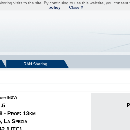
toring visits to the site. By continuing to use this website, you consen
policy
Close X
RAN Sharing
fonte INGV)
P
2.5
8 - Prof: 13km
, La Spezia
42 (UTC)