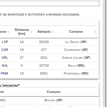
i ad incertezze e sottoposti a revisioni successive.
Distanza
ione
Abitanti
Comune
(km)
ione
Distanza
Abitanti
Comune
LSP
14
92169
La Spezia (
SP
)
(km)
CAR
19
477
Carrodano (
SP
)
VRL
27
1811
Varese Ligure (
SP
)
AUL
9
10719
Aulla (
MS
)
PNM
19
6931
Pontremoli (
MS
)
CRR
24
60185
Carrara (
MS
)
ll'epicentro*
BDG
38
3150
Bedonia (
PR
)
nti
Comune
BVT
36
6723
Borgo Val di Taro (
PR
)
7451
Bolano (
SP
)
LCC
67
89078
Lucca (
LU
)