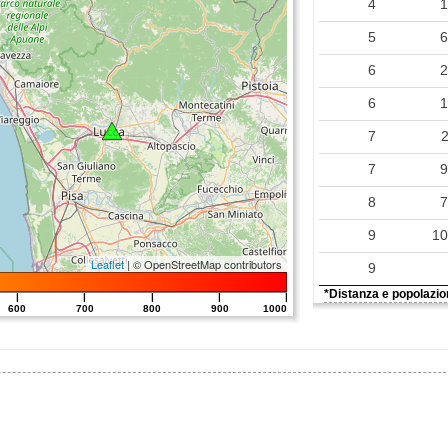
4
5
6
6
7
7
8
9
1
Leaflet
| © OpenStreetMap contributors
9
*Distanza e popolazion
|
|
|
|
|
600
700
800
900
1000