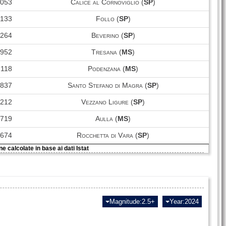
1053
Calice al Cornoviglio (
SP
)
6133
Follo (
SP
)
2264
Beverino (
SP
)
1952
Tresana (
MS
)
2118
Podenzana (
MS
)
9837
Santo Stefano di Magra (
SP
)
7212
Vezzano Ligure (
SP
)
0719
Aulla (
MS
)
674
Rocchetta di Vara (
SP
)
e calcolate in base ai dati Istat
Magnitude:2.5+
Year:2024