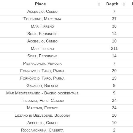
Place
Depth
Acceglio, Cuneo
7
Tolentino, Macerata
37
Mar Tirreno
38
Sora, Frosinone
14
Acceglio, Cuneo
10
Mar Tirreno
211
Sora, Frosinone
14
Pietralunga, Perugia
7
Fornovo di Taro, Parma
20
Fornovo di Taro, Parma
19
Gavardo, Brescia
9
Mar Mediterraneo - Bacino occidentale
9
Tredozio, Forlì-Cesena
24
Marradi, Firenze
24
Lizzano in Belvedere, Bologna
10
Acceglio, Cuneo
10
Roccamonfina, Caserta
2