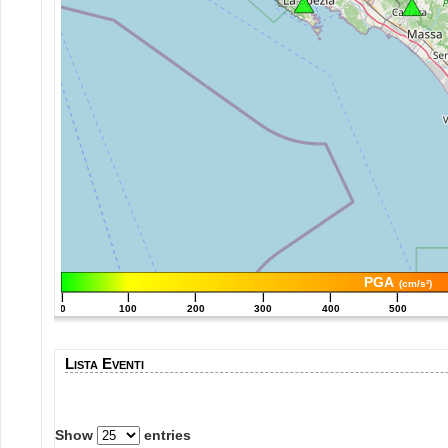
PGA
(cm/s²)
|
|
|
|
|
|
0
100
200
300
400
500
Lista Eventi
Show
entries