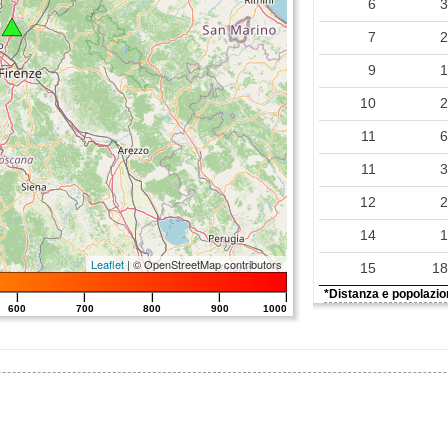
6
0.02
7
0.02
9
10
11
11
12
14
Leaflet
| © OpenStreetMap contributors
15
1
*Distanza e popolazion
|
|
|
|
|
600
700
800
900
1000