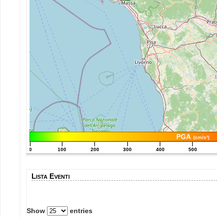
PGA
(cm/s²)
|
|
|
|
|
|
0
100
200
300
400
500
Lista Eventi
Show
entries