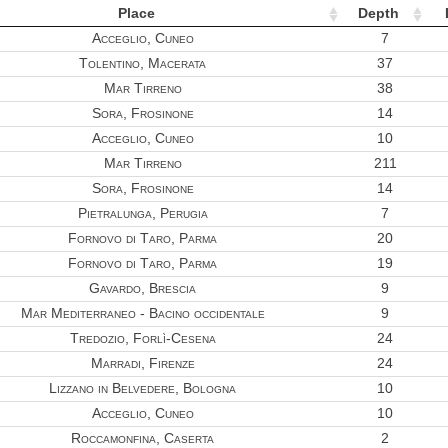
Place
Depth
Acceglio, Cuneo
7
Tolentino, Macerata
37
Mar Tirreno
38
Sora, Frosinone
14
Acceglio, Cuneo
10
Mar Tirreno
211
Sora, Frosinone
14
Pietralunga, Perugia
7
Fornovo di Taro, Parma
20
Fornovo di Taro, Parma
19
Gavardo, Brescia
9
Mar Mediterraneo - Bacino occidentale
9
Tredozio, Forlì-Cesena
24
Marradi, Firenze
24
Lizzano in Belvedere, Bologna
10
Acceglio, Cuneo
10
Roccamonfina, Caserta
2