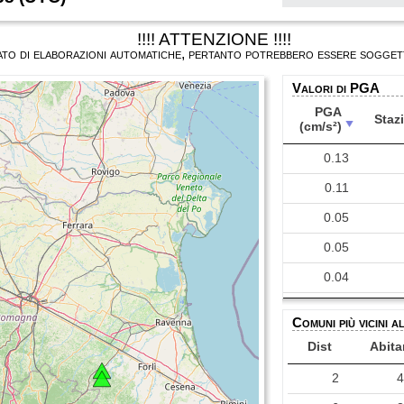
!!!! ATTENZIONE !!!!
ultato di elaborazioni automatiche, pertanto potrebbero essere soggett
Valori di PGA
PGA
Staz
(cm/s²)
PGA
Staz
0.13
(cm/s²)
0.11
0.05
0.05
0.04
0.04
Comuni più vicini a
0.04
Dist
Abita
0.03
2
0.03