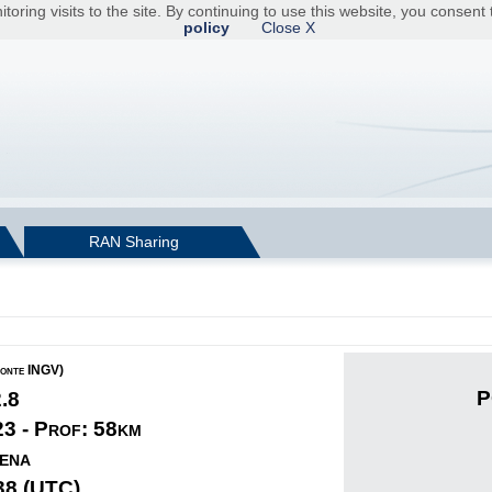
toring visits to the site. By continuing to use this website, you consen
policy
Close X
RAN Sharing
fonte INGV)
P
2.8
23 - Prof: 58km
ena
38 (UTC)