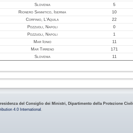
Slovenia
5
Rionero Sannitico, Isernia
10
Corfinio, L'Aquila
22
Pozzuoli, Napoli
0
Pozzuoli, Napoli
1
Mar Ionio
11
Mar Tirreno
171
Slovenia
11
residenza del Consiglio dei Ministri, Dipartimento della Protezione Civi
bution 4.0 International
.