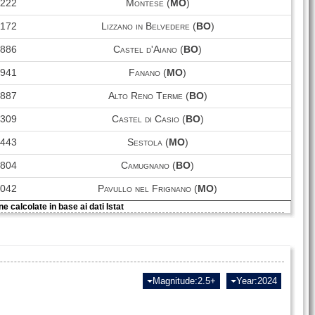
3222
Montese (
MO
)
BRH
67
7189
Brisighella (
RA
)
2172
Lizzano in Belvedere (
BO
)
Pavullo nel Frignano
PVF
15
18042
1886
Castel d'Aiano (
BO
)
(
MO
)
2941
Fanano (
MO
)
6887
Alto Reno Terme (
BO
)
3309
Castel di Casio (
BO
)
2443
Sestola (
MO
)
1804
Camugnano (
BO
)
8042
Pavullo nel Frignano (
MO
)
e calcolate in base ai dati Istat
Magnitude:2.5+
Year:2024