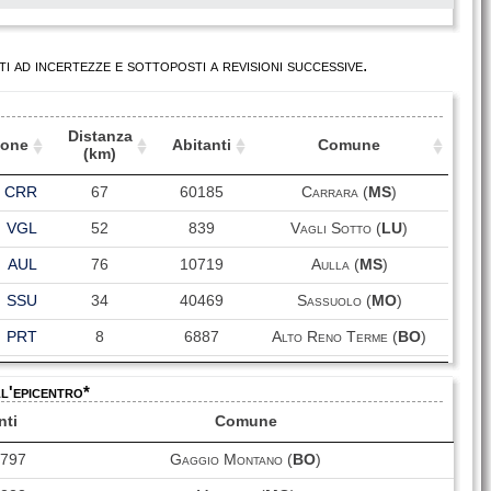
i ad incertezze e sottoposti a revisioni successive.
Distanza
ione
Abitanti
Comune
(km)
ione
Distanza
Abitanti
Comune
CRR
67
60185
Carrara (
MS
)
(km)
VGL
52
839
Vagli Sotto (
LU
)
AUL
76
10719
Aulla (
MS
)
SSU
34
40469
Sassuolo (
MO
)
PRT
8
6887
Alto Reno Terme (
BO
)
MOG
68
4326
Modigliana (
FC
)
ll'epicentro*
BRB
37
18041
Calenzano (
FI
)
nti
Comune
VLM
40
3517
Villa Minozzo (
RE
)
4797
Gaggio Montano (
BO
)
PZS
51
2144
Piazza al Serchio (
LU
)