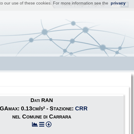
t to our use of these cookies. For more information see the
privacy
IT
EN
Home
|
Login
|
Sign Up
Dati RAN
GAmax: 0.13cm/s² - Stazione:
CRR
nel Comune di Carrara