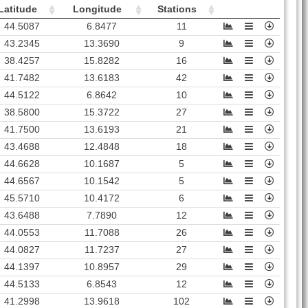
Latitude
Longitude
Stations
44.5087
6.8477
11
43.2345
13.3690
9
38.4257
15.8282
16
41.7482
13.6183
42
44.5122
6.8642
10
38.5800
15.3722
27
41.7500
13.6193
21
43.4688
12.4848
18
44.6628
10.1687
5
44.6567
10.1542
5
45.5710
10.4172
6
43.6488
7.7890
12
44.0553
11.7088
26
44.0827
11.7237
27
44.1397
10.8957
29
44.5133
6.8543
12
41.2998
13.9618
102