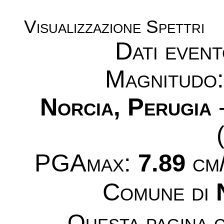
Visualizzazione Spettri
Dati even
Magnitudo
Norcia, Perugia
-
PGAmax:
7.89
cm/
Comune di
Questa pagina c