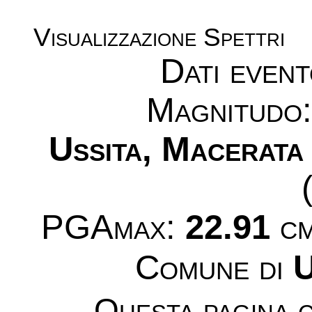
Visualizzazione Spettri
Dati even
Magnitudo
Ussita, Macerata
PGAmax:
22.91
cm
Comune di
U
Questa pagina c