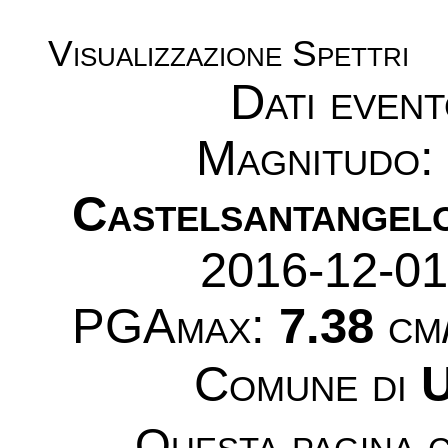
Visualizzazione Spettri
Dati even
Magnitudo
Castelsantangel
2016-12-01
PGAmax:
7.38
cm/
Comune di
U
Questa pagina c