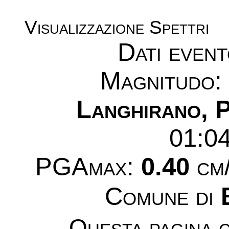
Visualizzazione Spettri
Dati even
Magnitudo
Langhirano, 
01:0
PGAmax:
0.40
cm/
Comune di
Questa pagina c