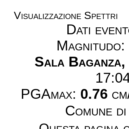
Visualizzazione Spettri
Dati even
Magnitudo
Sala Baganza,
17:0
PGAmax:
0.76
cm/
Comune d
Questa pagina c