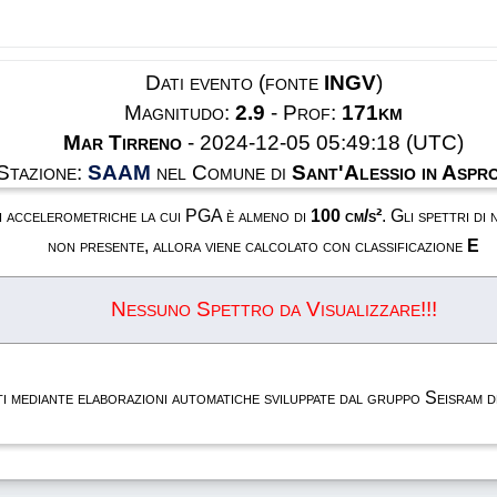
Dati evento (fonte
INGV
)
Magnitudo:
2.9
- Prof:
171km
Mar Tirreno
- 2024-12-05 05:49:18 (UTC)
 Stazione:
SAAM
nel Comune di
Sant'Alessio in Aspr
oni accelerometriche la cui PGA è almeno di
100 cm/s²
. Gli spettri di
non presente, allora viene calcolato con classificazione
E
Nessuno Spettro da Visualizzare!!!
rati mediante elaborazioni automatiche sviluppate dal gruppo Seisram 