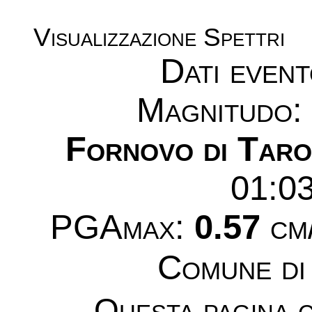
Visualizzazione Spettri
Dati even
Magnitudo
Fornovo di Taro
01:0
PGAmax:
0.57
cm/
Comune d
Questa pagina c