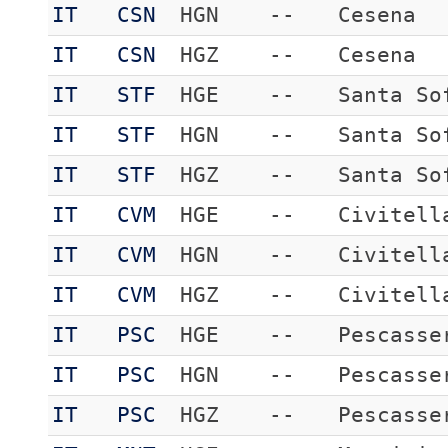
IT
CSN
HGN
--
Cesena
IT
CSN
HGZ
--
Cesena
IT
STF
HGE
--
Santa So
IT
STF
HGN
--
Santa So
IT
STF
HGZ
--
Santa So
IT
CVM
HGE
--
Civitell
IT
CVM
HGN
--
Civitell
IT
CVM
HGZ
--
Civitell
IT
PSC
HGE
--
Pescasse
IT
PSC
HGN
--
Pescasse
IT
PSC
HGZ
--
Pescasse