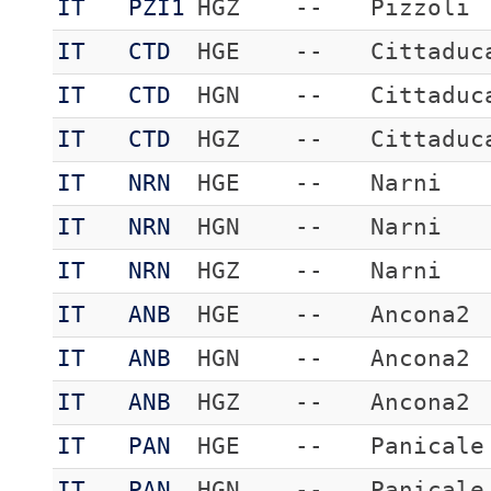
IT
PZI1
HGZ
--
Pizzoli
IT
CTD
HGE
--
Cittaduc
IT
CTD
HGN
--
Cittaduc
IT
CTD
HGZ
--
Cittaduc
IT
NRN
HGE
--
Narni
IT
NRN
HGN
--
Narni
IT
NRN
HGZ
--
Narni
IT
ANB
HGE
--
Ancona2
IT
ANB
HGN
--
Ancona2
IT
ANB
HGZ
--
Ancona2
IT
PAN
HGE
--
Panicale
IT
PAN
HGN
--
Panicale