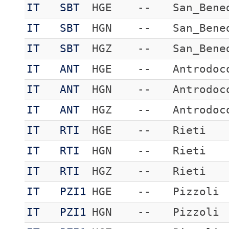
IT
SBT
HGE
--
San_Bene
IT
SBT
HGN
--
San_Bene
IT
SBT
HGZ
--
San_Bene
IT
ANT
HGE
--
Antrodoc
IT
ANT
HGN
--
Antrodoc
IT
ANT
HGZ
--
Antrodoc
IT
RTI
HGE
--
Rieti
IT
RTI
HGN
--
Rieti
IT
RTI
HGZ
--
Rieti
IT
PZI1
HGE
--
Pizzoli
IT
PZI1
HGN
--
Pizzoli