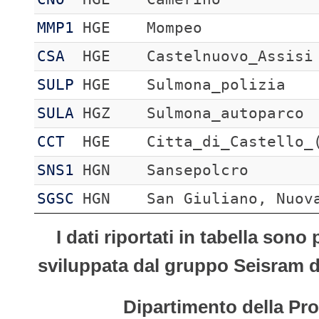
MMP1
HGE
Mompeo
CSA
HGE
Castelnuovo_Assisi
SULP
HGE
Sulmona_polizia
SULA
HGZ
Sulmona_autoparco
CCT
HGE
Citta_di_Castello_
SNS1
HGN
Sansepolcro
SGSC
HGN
San Giuliano, Nuov
I dati riportati in tabella son
sviluppata dal gruppo Seisram del
Dipartimento della Pro