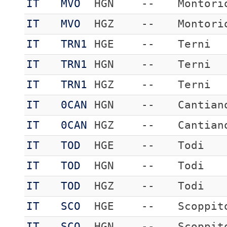
IT
MVO
HGN
--
Montori
IT
MVO
HGZ
--
Montori
IT
TRN1
HGE
--
Terni
IT
TRN1
HGN
--
Terni
IT
TRN1
HGZ
--
Terni
IT
0CAN
HGN
--
Cantian
IT
0CAN
HGZ
--
Cantian
IT
TOD
HGE
--
Todi
IT
TOD
HGN
--
Todi
IT
TOD
HGZ
--
Todi
IT
SCO
HGE
--
Scoppit
IT
SCO
HGN
--
Scoppit