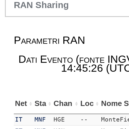
RAN Sharing
Parametri RAN
Dati Evento (fonte ING
14:45:26 (UTC
Net
Sta
Chan
Loc
Nome S
IT
MNF
HGE
--
MonteFi