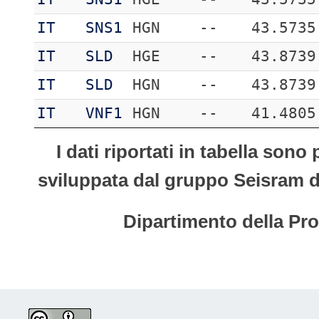
IT
SNS1
HGN
--
43.5735
IT
SLD
HGE
--
43.8739
IT
SLD
HGN
--
43.8739
IT
VNF1
HGN
--
41.4805
I dati riportati in tabella son
sviluppata dal gruppo Seisram del
Dipartimento della Pro