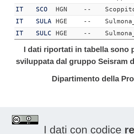
IT
SCO
HGN
--
Scoppit
IT
SULA
HGE
--
Sulmona
IT
SULC
HGE
--
Sulmona
I dati riportati in tabella son
sviluppata dal gruppo Seisram del
Dipartimento della Pro
I dati con codice
re