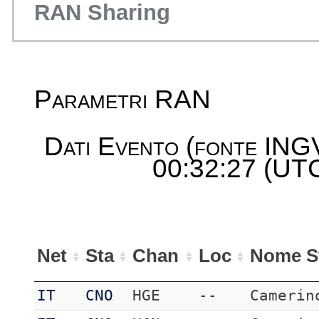
RAN Sharing
Parametri RAN
Dati Evento (fonte ING
00:32:27 (UTC
Net
Sta
Chan
Loc
Nome S
IT
CNO
HGE
--
Camerin