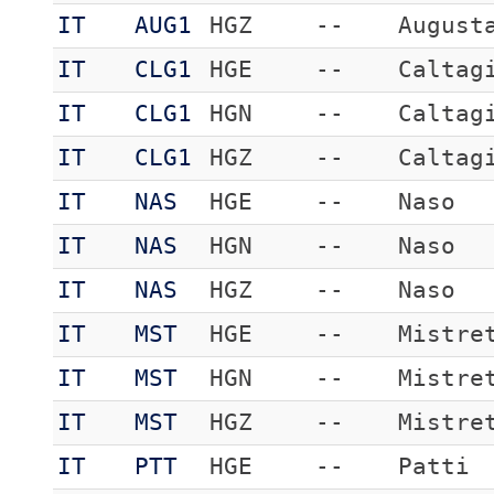
IT
AUG1
HGZ
--
August
IT
CLG1
HGE
--
Caltag
IT
CLG1
HGN
--
Caltag
IT
CLG1
HGZ
--
Caltag
IT
NAS
HGE
--
Naso
IT
NAS
HGN
--
Naso
IT
NAS
HGZ
--
Naso
IT
MST
HGE
--
Mistre
IT
MST
HGN
--
Mistre
IT
MST
HGZ
--
Mistre
IT
PTT
HGE
--
Patti