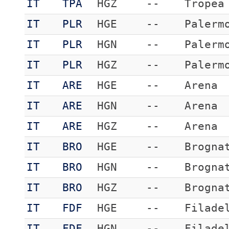
IT
TPA
HGZ
--
Tropea
IT
PLR
HGE
--
Palerm
IT
PLR
HGN
--
Palerm
IT
PLR
HGZ
--
Palerm
IT
ARE
HGE
--
Arena
IT
ARE
HGN
--
Arena
IT
ARE
HGZ
--
Arena
IT
BRO
HGE
--
Brogna
IT
BRO
HGN
--
Brogna
IT
BRO
HGZ
--
Brogna
IT
FDF
HGE
--
Filade
IT
FDF
HGN
--
Filade