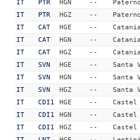
IT
PTR
HGN
--
Patern
IT
PTR
HGZ
--
Patern
IT
CAT
HGE
--
Catani
IT
CAT
HGN
--
Catani
IT
CAT
HGZ
--
Catani
IT
SVN
HGE
--
Santa 
IT
SVN
HGN
--
Santa 
IT
SVN
HGZ
--
Santa 
IT
CDI1
HGE
--
Castel
IT
CDI1
HGN
--
Castel
IT
CDI1
HGZ
--
Castel
IT
LNT
HGE
--
Lentin