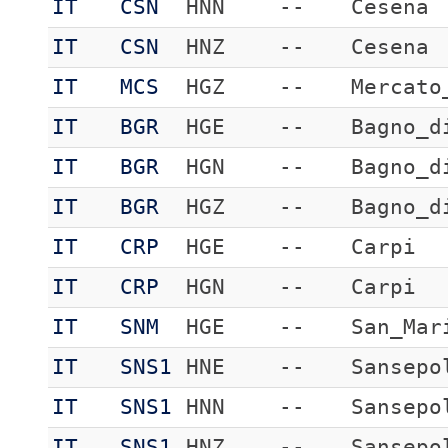
IT
CSN
HNN
--
Cesena
IT
CSN
HNZ
--
Cesena
IT
MCS
HGZ
--
Mercato
IT
BGR
HGE
--
Bagno_d
IT
BGR
HGN
--
Bagno_d
IT
BGR
HGZ
--
Bagno_d
IT
CRP
HGE
--
Carpi
IT
CRP
HGN
--
Carpi
IT
SNM
HGE
--
San_Mar
IT
SNS1
HNE
--
Sansepo
IT
SNS1
HNN
--
Sansepo
IT
SNS1
HNZ
--
Sansepo