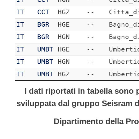
IT
CCT
HGZ
--
Citta_d
IT
BGR
HGE
--
Bagno_d
IT
BGR
HGN
--
Bagno_d
IT
UMBT
HGE
--
Umberti
IT
UMBT
HGN
--
Umberti
IT
UMBT
HGZ
--
Umberti
I dati riportati in tabella son
sviluppata dal gruppo Seisram del
Dipartimento della Pro