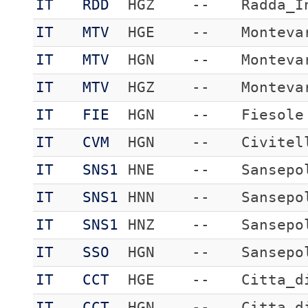
IT
RDD
HGZ
--
Radda_I
IT
MTV
HGE
--
Monteva
IT
MTV
HGN
--
Monteva
IT
MTV
HGZ
--
Monteva
IT
FIE
HGN
--
Fiesole
IT
CVM
HGN
--
Civitel
IT
SNS1
HNE
--
Sansepo
IT
SNS1
HNN
--
Sansepo
IT
SNS1
HNZ
--
Sansepo
IT
SSO
HGN
--
Sansepo
IT
CCT
HGE
--
Citta_d
IT
CCT
HGN
--
Citta_d