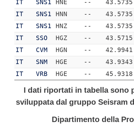
IT
SNS1
HNE
--
43.5735
IT
SNS1
HNN
--
43.5735
IT
SNS1
HNZ
--
43.5735
IT
SSO
HGZ
--
43.5715
IT
CVM
HGN
--
42.9941
IT
SNM
HGE
--
43.9343
IT
VRB
HGE
--
45.9318
I dati riportati in tabella son
sviluppata dal gruppo Seisram del
Dipartimento della Pro