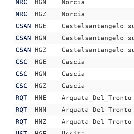
NRC
HGN
Norcia
NRC
HGZ
Norcia
CSAN
HGE
Castelsantangelo s
CSAN
HGN
Castelsantangelo s
CSAN
HGZ
Castelsantangelo s
CSC
HGE
Cascia
CSC
HGN
Cascia
CSC
HGZ
Cascia
RQT
HNE
Arquata_Del_Tronto
RQT
HNN
Arquata_Del_Tronto
RQT
HNZ
Arquata_Del_Tronto
UST
HGE
Ussita