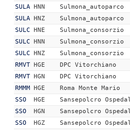
SULA
HNN
Sulmona_autoparco
SULA
HNZ
Sulmona_autoparco
SULC
HNE
Sulmona_consorzio
SULC
HNN
Sulmona_consorzio
SULC
HNZ
Sulmona_consorzio
RMVT
HGE
DPC Vitorchiano
RMVT
HGN
DPC Vitorchiano
RMMM
HGE
Roma Monte Mario
SSO
HGE
Sansepolcro Ospeda
SSO
HGN
Sansepolcro Ospeda
SSO
HGZ
Sansepolcro Ospeda