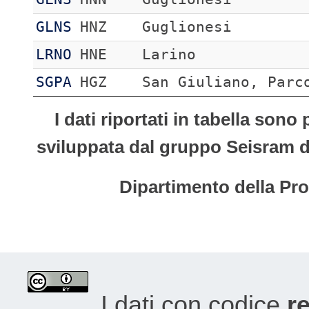
GLNS
HNZ
Guglionesi
LRNO
HNE
Larino
SGPA
HGZ
San Giuliano, Parc
I dati riportati in tabella son
sviluppata dal gruppo Seisram del
Dipartimento della Pro
I dati con codice
re