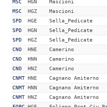
MSC
HGN
Mascioni
MSC
HGZ
Mascioni
SPD
HGE
Sella_Pedicate
SPD
HGN
Sella_Pedicate
SPD
HGZ
Sella_Pedicate
CNO
HNE
Camerino
CNO
HNN
Camerino
CNO
HNZ
Camerino
CNMT
HNE
Cagnano Amiterno
CNMT
HNN
Cagnano Amiterno
CNMT
HNZ
Cagnano Amiterno
FOPC
HGE
Foligno Prot Civ R