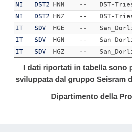
NI
DST2
HNN
--
DST-Trie
NI
DST2
HNZ
--
DST-Trie
IT
SDV
HGE
--
San_Dorl
IT
SDV
HGN
--
San_Dorl
IT
SDV
HGZ
--
San_Dorl
I dati riportati in tabella son
sviluppata dal gruppo Seisram del
Dipartimento della Pro