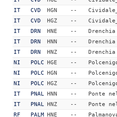
IT
CVD
HGN
--
Cividale
IT
CVD
HGZ
--
Cividale
IT
DRN
HNE
--
Drenchia
IT
DRN
HNN
--
Drenchia
IT
DRN
HNZ
--
Drenchia
NI
POLC
HGE
--
Polcenig
NI
POLC
HGN
--
Polcenig
NI
POLC
HGZ
--
Polcenig
IT
PNAL
HNN
--
Ponte ne
IT
PNAL
HNZ
--
Ponte ne
RF
PALM
HNE
--
Palmanov