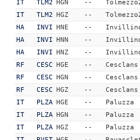
IT
TLM2
HGN
--
Tolmezzo
IT
TLM2
HGZ
--
Tolmezzo
HA
INVI
HNE
--
Invillin
HA
INVI
HNN
--
Invillin
HA
INVI
HNZ
--
Invillin
RF
CESC
HGE
--
Cesclans
RF
CESC
HGN
--
Cesclans
RF
CESC
HGZ
--
Cesclans
IT
PLZA
HGE
--
Paluzza
IT
PLZA
HGN
--
Paluzza
IT
PLZA
HGZ
--
Paluzza
IT
RVST
HGE
--
Ravascle