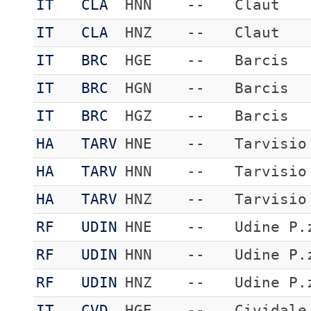
IT
CLA
HNN
--
Claut
IT
CLA
HNZ
--
Claut
IT
BRC
HGE
--
Barcis
IT
BRC
HGN
--
Barcis
IT
BRC
HGZ
--
Barcis
HA
TARV
HNE
--
Tarvisio
HA
TARV
HNN
--
Tarvisio
HA
TARV
HNZ
--
Tarvisio
RF
UDIN
HNE
--
Udine P.
RF
UDIN
HNN
--
Udine P.
RF
UDIN
HNZ
--
Udine P.
IT
CVD
HGE
--
Cividale