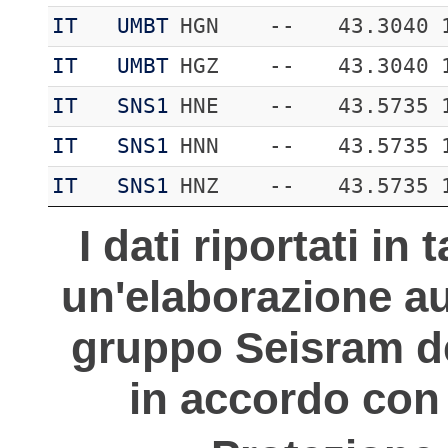
IT
UMBT
HGN
--
43.3040
IT
UMBT
HGZ
--
43.3040
IT
SNS1
HNE
--
43.5735
IT
SNS1
HNN
--
43.5735
IT
SNS1
HNZ
--
43.5735
I dati riportati in
un'elaborazione au
gruppo Seisram del
in accordo con 