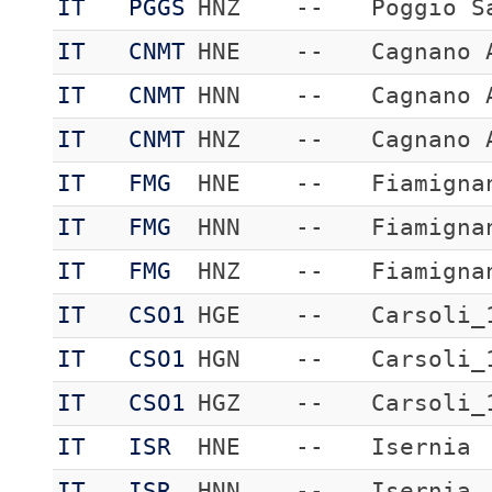
IT
PGGS
HNZ
--
Poggio S
IT
CNMT
HNE
--
Cagnano 
IT
CNMT
HNN
--
Cagnano 
IT
CNMT
HNZ
--
Cagnano 
IT
FMG
HNE
--
Fiamigna
IT
FMG
HNN
--
Fiamigna
IT
FMG
HNZ
--
Fiamigna
IT
CSO1
HGE
--
Carsoli_
IT
CSO1
HGN
--
Carsoli_
IT
CSO1
HGZ
--
Carsoli_
IT
ISR
HNE
--
Isernia
IT
ISR
HNN
--
Isernia