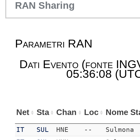
RAN Sharing
Parametri RAN
Dati Evento (fonte ING
05:36:08 (UTC)
Net
Sta
Chan
Loc
Nome St
IT
SUL
HNE
--
Sulmona