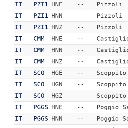
IT
PZI1
HNE
--
Pizzoli
IT
PZI1
HNN
--
Pizzoli
IT
PZI1
HNZ
--
Pizzoli
IT
CMM
HNE
--
Castigli
IT
CMM
HNN
--
Castigli
IT
CMM
HNZ
--
Castigli
IT
SCO
HGE
--
Scoppito
IT
SCO
HGN
--
Scoppito
IT
SCO
HGZ
--
Scoppito
IT
PGGS
HNE
--
Poggio S
IT
PGGS
HNN
--
Poggio S