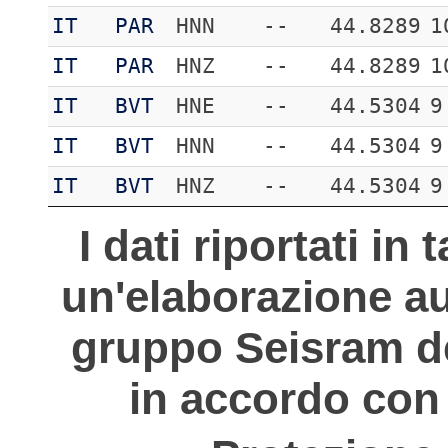
IT
PAR
HNN
--
44.8289
1
IT
PAR
HNZ
--
44.8289
1
IT
BVT
HNE
--
44.5304
9
IT
BVT
HNN
--
44.5304
9
IT
BVT
HNZ
--
44.5304
9
I dati riportati in
un'elaborazione au
gruppo Seisram del
in accordo con 