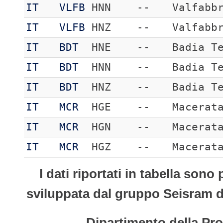
IT
VLFB
HNN
--
Valfabb
IT
VLFB
HNZ
--
Valfabb
IT
BDT
HNE
--
Badia T
IT
BDT
HNN
--
Badia T
IT
BDT
HNZ
--
Badia T
IT
MCR
HGE
--
Macerat
IT
MCR
HGN
--
Macerat
IT
MCR
HGZ
--
Macerat
I dati riportati in tabella son
sviluppata dal gruppo Seisram del
Dipartimento della Pro