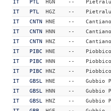
IT
PTL
HGN
--
Pietral
IT
PTL
HGZ
--
Pietral
IT
CNTN
HNE
--
Cantian
IT
CNTN
HNN
--
Cantian
IT
CNTN
HNZ
--
Cantian
IT
PIBC
HNE
--
Piobbic
IT
PIBC
HNN
--
Piobbic
IT
PIBC
HNZ
--
Piobbic
IT
GBSL
HNE
--
Gubbio 
IT
GBSL
HNN
--
Gubbio 
IT
GBSL
HNZ
--
Gubbio 
IT
GBB
HGE
--
Gubbio