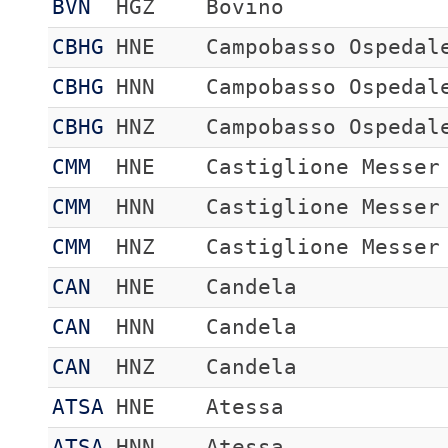
BVN
HGZ
Bovino
CBHG
HNE
Campobasso Ospedal
CBHG
HNN
Campobasso Ospedal
CBHG
HNZ
Campobasso Ospedal
CMM
HNE
Castiglione Messer
CMM
HNN
Castiglione Messer
CMM
HNZ
Castiglione Messer
CAN
HNE
Candela
CAN
HNN
Candela
CAN
HNZ
Candela
ATSA
HNE
Atessa
ATSA
HNN
Atessa