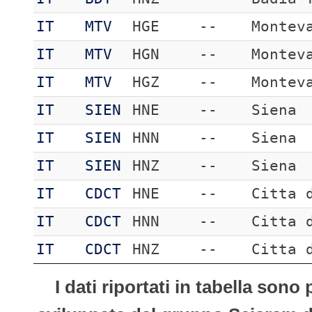
IT
MTV
HGE
--
Montev
IT
MTV
HGN
--
Montev
IT
MTV
HGZ
--
Montev
IT
SIEN
HNE
--
Siena
IT
SIEN
HNN
--
Siena
IT
SIEN
HNZ
--
Siena
IT
CDCT
HNE
--
Citta 
IT
CDCT
HNN
--
Citta 
IT
CDCT
HNZ
--
Citta 
I dati riportati in tabella son