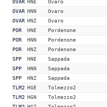
OVAR
HNE
Ovaro
OVAR
HNN
Ovaro
OVAR
HNZ
Ovaro
POR
HNE
Pordenone
POR
HNN
Pordenone
POR
HNZ
Pordenone
SPP
HNE
Sappada
SPP
HNN
Sappada
SPP
HNZ
Sappada
TLM2
HGE
Tolmezzo2
TLM2
HGN
Tolmezzo2
TLM2
HGZ
Tolmezzo2