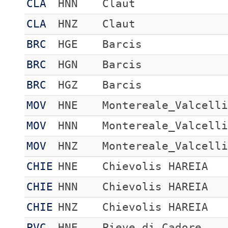
CLA
HNN
Claut
CLA
HNZ
Claut
BRC
HGE
Barcis
BRC
HGN
Barcis
BRC
HGZ
Barcis
MOV
HNE
Montereale_Valcell
MOV
HNN
Montereale_Valcell
MOV
HNZ
Montereale_Valcell
CHIE
HNE
Chievolis HAREIA
CHIE
HNN
Chievolis HAREIA
CHIE
HNZ
Chievolis HAREIA
PVC
HNE
Pieve di Cadore