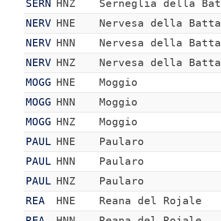
SERN
HNZ
Serneglia della Ba
NERV
HNE
Nervesa della Batt
NERV
HNN
Nervesa della Batt
NERV
HNZ
Nervesa della Batt
MOGG
HNE
Moggio
MOGG
HNN
Moggio
MOGG
HNZ
Moggio
PAUL
HNE
Paularo
PAUL
HNN
Paularo
PAUL
HNZ
Paularo
REA
HNE
Reana del Rojale
REA
HNN
Reana del Rojale