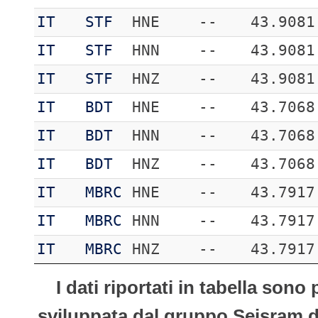
IT
STF
HNE
--
43.9081
IT
STF
HNN
--
43.9081
IT
STF
HNZ
--
43.9081
IT
BDT
HNE
--
43.7068
IT
BDT
HNN
--
43.7068
IT
BDT
HNZ
--
43.7068
IT
MBRC
HNE
--
43.7917
IT
MBRC
HNN
--
43.7917
IT
MBRC
HNZ
--
43.7917
I dati riportati in tabella son
sviluppata dal gruppo Seisram del