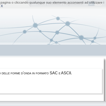
ta pagina o cliccando qualunque suo elemento acconsenti ad utilizzare i
IT
EN
Home
|
Accesso
|
Registrazione
 X
load delle forme d'onda in formato SAC e ASCII.