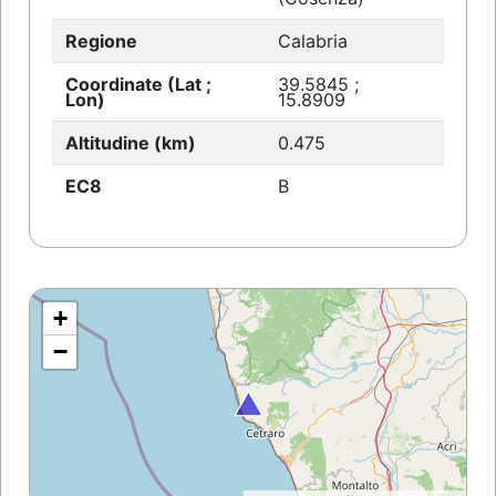
Regione
Calabria
Coordinate (Lat ;
39.5845 ;
Lon)
15.8909
Altitudine (km)
0.475
EC8
B
+
−