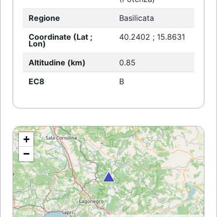
Regione
Basilicata
Coordinate (Lat ;
40.2402 ; 15.8631
Lon)
Altitudine (km)
0.85
EC8
B
+
−