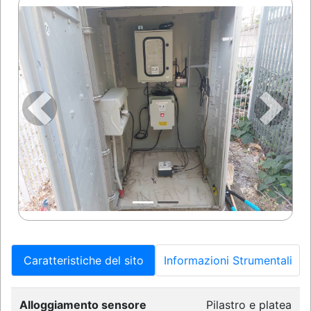
Precedente
Succes
Caratteristiche del sito
Informazioni Strumentali
Alloggiamento sensore
Pilastro e platea