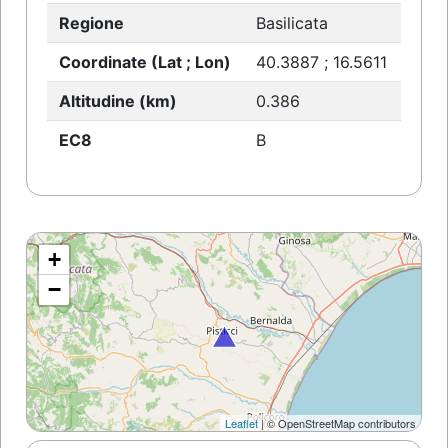
Regione
Basilicata
Coordinate (Lat ; Lon)
40.3887 ; 16.5611
Altitudine (km)
0.386
EC8
B
+
−
Leaflet
| © OpenStreetMap contributors