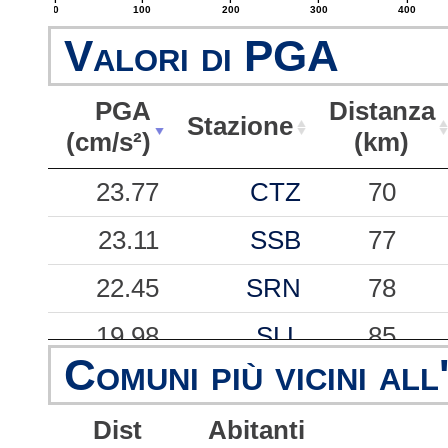
0
100
200
300
400
Valori di PGA
PGA
Distanza
Stazione
(cm/s²)
(km)
PGA
Stazione
Distanza
23.77
CTZ
70
(cm/s²)
(km)
23.11
SSB
77
22.45
SRN
78
19.98
SLL
85
Comuni più vicini all
18.50
AMN
22
Dist
Abitanti
17.22
VBV
58