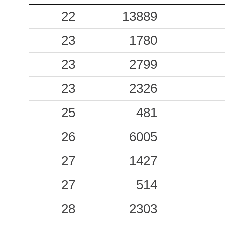
17.15
22
13889
FDF
58
16.76
23
CSPC
1780
39
16.27
23
MSR
2799
84
23
2326
15.25
SAAM
109
25
481
14.82
TRF
100
26
6005
14.27
TPA
54
27
1427
14.12
NCH
48
27
514
13.16
BNF
48
28
2303
13.00
GTR
79