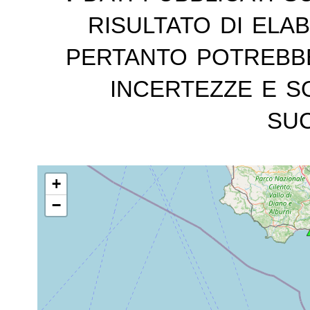
risultato di ela
pertanto potrebb
incertezze e s
suc
+
−