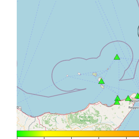
|
|
|
|
|