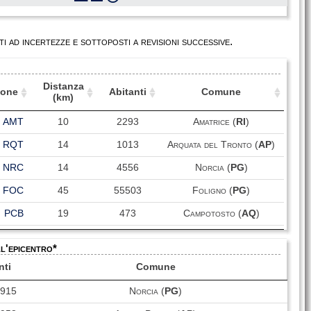
i ad incertezze e sottoposti a revisioni successive.
Distanza
ione
Abitanti
Comune
(km)
ione
Distanza
Abitanti
Comune
AMT
10
2293
Amatrice (
RI
)
(km)
RQT
14
1013
Arquata del Tronto (
AP
)
NRC
14
4556
Norcia (
PG
)
FOC
45
55503
Foligno (
PG
)
PCB
19
473
Campotosto (
AQ
)
NOR
14
4556
Norcia (
PG
)
ll'epicentro*
NCR
57
5584
Nocera Umbra (
PG
)
nti
Comune
Serravalle di Chienti
CLF
44
1055
4915
Norcia (
PG
)
(
MC
)