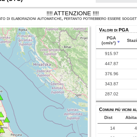
!!!! ATTENZIONE !!!!
ultato di elaborazioni automatiche, pertanto potrebbero essere soggett
Valori di PGA
PGA
Staz
(cm/s²)
PGA
Staz
915.97
(cm/s²)
447.87
376.96
343.87
287.02
258.33
Comuni più vicini a
216.47
Dist
Abita
150.83
14