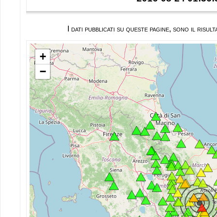
I dati pubblicati su queste pagine, sono il ris
+
−