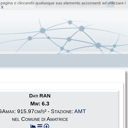
ta pagina o cliccando qualunque suo elemento acconsenti ad utilizzare i
IT
EN
Home
|
Accesso
|
Registrazione
 X
Dati RAN
Mw: 6.3
Amax: 915.97cm/s² - Stazione:
AMT
nel Comune di Amatrice