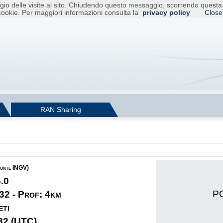
raggio delle visite al sito. Chiudendo questo messaggio, scorrendo ques
cookie. Per maggiori informazioni consulta la
privacy policy
Close
RAN Sharing
fonte INGV)
6.0
PG
32 - Prof: 4km
eti
32 (UTC)