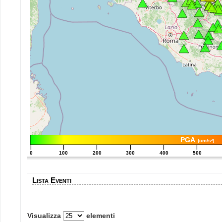
PGA
(cm/s²)
|
|
|
|
|
|
0
100
200
300
400
500
Lista Eventi
Visualizza
elementi