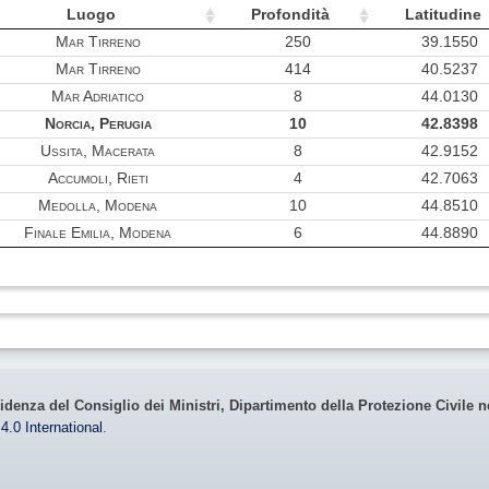
117.22
Luogo
Profondità
Latitudine
115.71
Mar Tirreno
250
39.1550
Mar Tirreno
414
40.5237
115.44
Mar Adriatico
8
44.0130
99.60
Norcia, Perugia
10
42.8398
96.99
Ussita, Macerata
8
42.9152
Accumoli, Rieti
4
42.7063
93.41
Medolla, Modena
10
44.8510
91.85
Finale Emilia, Modena
6
44.8890
89.27
88.73
86.95
86.03
82.18
idenza del Consiglio dei Ministri, Dipartimento della Protezione Civile n
4.0 International
.
82.16
73.57