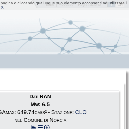
ta pagina o cliccando qualunque suo elemento acconsenti ad utilizzare i
IT
EN
Home
|
Accesso
|
Registrazione
 X
Dati RAN
Mw: 6.5
Amax: 649.74cm/s² - Stazione:
CLO
nel Comune di Norcia