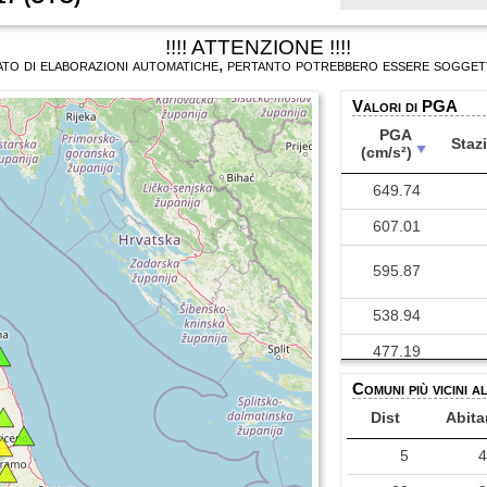
!!!! ATTENZIONE !!!!
ultato di elaborazioni automatiche, pertanto potrebbero essere soggett
Valori di PGA
PGA
Staz
(cm/s²)
PGA
Staz
649.74
(cm/s²)
607.01
595.87
538.94
477.19
Comuni più vicini a
451.72
Dist
Abita
378.91
5
366.11