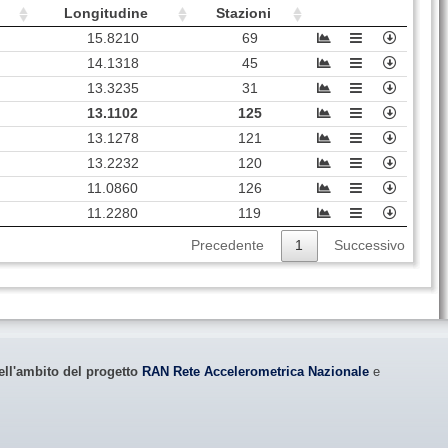
SNO
27
3069
Sarnano (
MC
)
Longitudine
Stazioni
FOS
30
55503
Foligno (
PG
)
15.8210
69
14.1318
45
TLN
44
18142
Tolentino (
MC
)
13.3235
31
SPD
42
69210
L'Aquila (
AQ
)
13.1102
125
SPO1
33
36467
Spoleto (
PG
)
13.1278
121
13.2232
120
SPM
32
36467
Spoleto (
PG
)
11.0860
126
MSCT
40
473
Campotosto (
AQ
)
11.2280
119
MSC
40
473
Campotosto (
AQ
)
Precedente
1
Successivo
FBR
58
29070
Fabriano (
AN
)
TRL
45
45557
Rieti (
RI
)
AQG
55
69210
L'Aquila (
AQ
)
BVG
42
4777
Bevagna (
PG
)
ell'ambito del progetto
RAN Rete Accelerometrica Nazionale
e
TER
52
51849
Teramo (
TE
)
PGG
67
1036
Poggio Picenze (
AQ
)