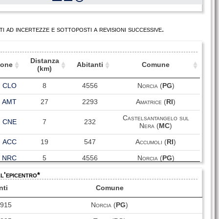
i ad incertezze e sottoposti a revisioni successive.
Distanza
ione
Abitanti
Comune
(km)
ione
Distanza
Abitanti
Comune
CLO
8
4556
Norcia (
PG
)
(km)
AMT
27
2293
Amatrice (
RI
)
Castelsantangelo sul
CNE
7
232
Nera (
MC
)
ACC
19
547
Accumoli (
RI
)
NRC
5
4556
Norcia (
PG
)
ll'epicentro*
MCV
19
104
Monte Cavallo (
MC
)
nti
Comune
ACT
26
2531
Acquasanta Terme (
AP
)
4915
Norcia (
PG
)
FOC
27
55503
Foligno (
PG
)