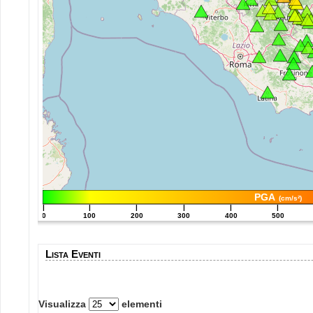
PGA
(cm/s²)
|
|
|
|
|
|
0
100
200
300
400
500
Lista Eventi
Visualizza
elementi