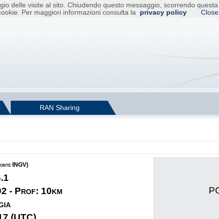
raggio delle visite al sito. Chiudendo questo messaggio, scorrendo ques
cookie. Per maggiori informazioni consulta la
privacy policy
Close
RAN Sharing
fonte INGV)
6.1
PG
02 - Prof: 10km
gia
17 (UTC)