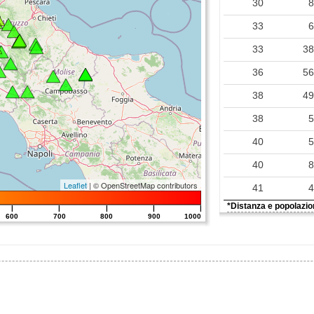
30
361.15
33
351.83
33
3
315.42
36
5
226.49
38
4
203.06
38
192.45
40
172.34
40
162.35
Leaflet
| © OpenStreetMap contributors
41
136.98
*Distanza e popolazion
|
|
|
|
|
600
700
800
900
1000
123.16
122.75
119.90
117.26