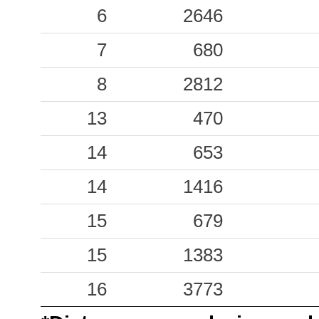
0.04
6
2646
SNI
62
0.02
7
TRE
680
57
0.02
8
SULC
2812
75
0.02
13
SULP
470
75
0.02
14
CNO
653
65
0.01
14
SULA
1416
75
15
679
15
1383
16
3773