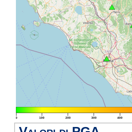
|
|
|
|
|
0
100
200
300
400
Valori di PGA