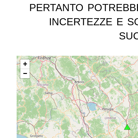
pertanto potrebb
incertezze e s
suc
+
−