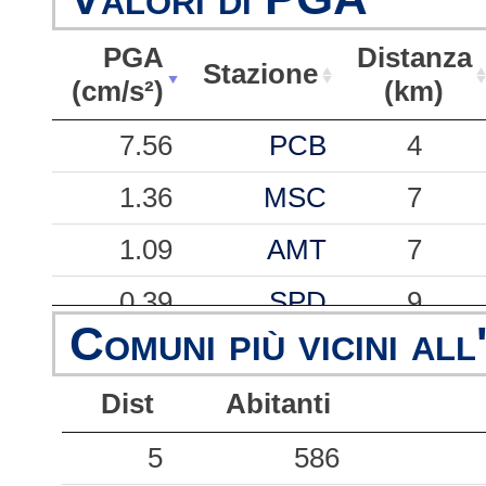
PGA
Distanza
Stazione
(cm/s²)
(km)
PGA
Stazione
Distanza
7.56
PCB
4
(cm/s²)
(km)
1.36
MSC
7
1.09
AMT
7
0.39
SPD
9
Comuni più vicini all
0.18
RMMM
102
Dist
Abitanti
0.07
CTD
37
0.06
5
LSS
586
28