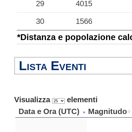
0.16
PLR
127
29
4015
0.13
SRC
150
30
1566
0.09
TPA
103
*Distanza e popolazione calco
0.08
GEA
152
0.07
LNT
123
Lista Eventi
0.05
SDN
184
0.04
SGV
193
Visualizza
elementi
0.04
NTE
165
Data e Ora (UTC)
Magnitudo
0.03
ISI
176