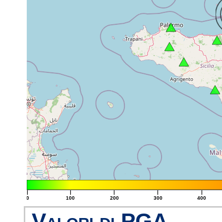
|
|
|
|
|
0
100
200
300
400
Valori di PGA