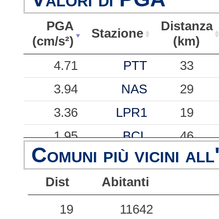
PGA
Distanza
Stazione
(cm/s²)
(km)
PGA
Stazione
Distanza
4.71
PTT
33
(cm/s²)
(km)
3.94
NAS
29
3.36
LPR1
19
1.95
BCL
46
Comuni più vicini all
1.25
TRF
77
Dist
Abitanti
1.00
MZZ
45
0.69
TOR
38
19
11642