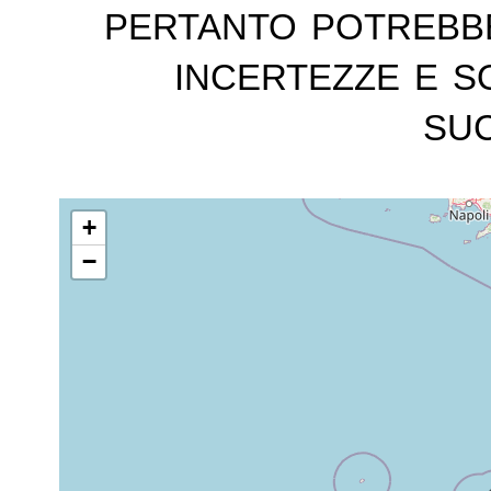
pertanto potrebb
incertezze e s
suc
+
−