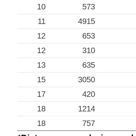
0.19
10
SCO
573
49
0.13
11
CLF
4915
36
0.11
12
CNO
653
40
0.09
12
TRE
310
41
0.07
13
SULA
635
99
0.02
15
SULC
3050
99
0.00
17
STF
420
169
18
1214
18
757