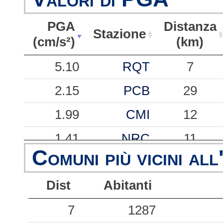
PGA
Distanza
Stazione
(cm/s²)
(km)
PGA
Stazione
Distanza
5.10
RQT
7
(cm/s²)
(km)
2.15
PCB
29
1.99
CMI
12
1.41
NRC
11
Comuni più vicini all
0.47
RSM
28
Dist
Abitanti
0.38
CSC
20
0.30
7
AMT
1287
20