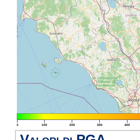
|
|
|
|
|
0
100
200
300
400
Valori di PGA