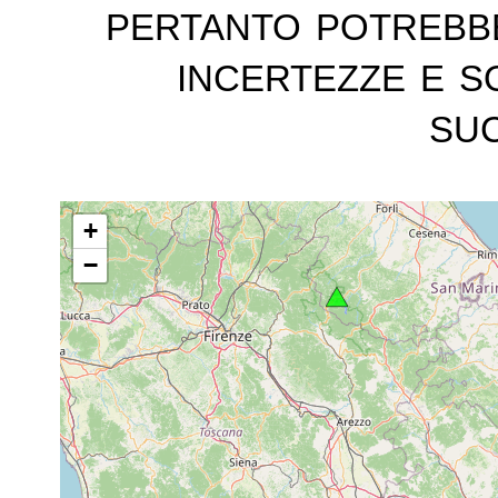
pertanto potrebb
incertezze e s
suc
+
−