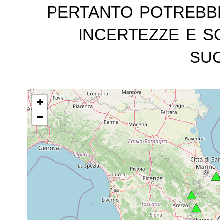
pertanto potrebb
incertezze e s
suc
+
−