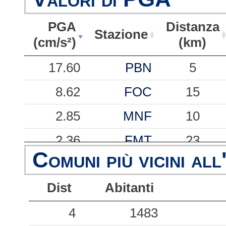
PGA
Distanza
Stazione
(cm/s²)
(km)
PGA
Stazione
Distanza
17.60
PBN
5
(cm/s²)
(km)
8.62
FOC
15
2.85
MNF
10
2.36
FMT
23
Comuni più vicini all
1.56
CNO
14
Dist
Abitanti
1.46
SPM
42
1.27
4
CLF
1483
13