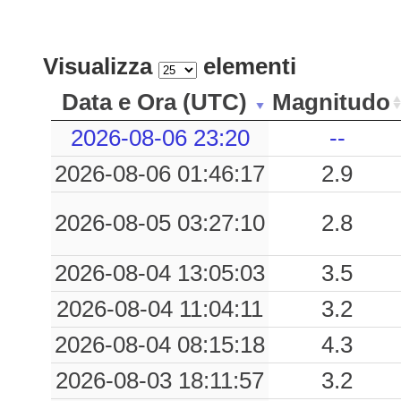
0.10
RSM
52
0.06
SULA
125
Visualizza
elementi
0.06
SLD
101
Data e Ora (UTC)
Magnitudo
0.05
TOD
64
2026-08-06 23:20
--
2026-08-06 01:46:17
2.9
0.05
AMT
46
0.04
CCT
79
2026-08-05 03:27:10
2.8
0.03
SPD
60
2026-08-04 13:05:03
3.5
0.03
MMP1
89
2026-08-04 11:04:11
3.2
2026-08-04 08:15:18
4.3
0.01
SNS1
99
2026-08-03 18:11:57
3.2