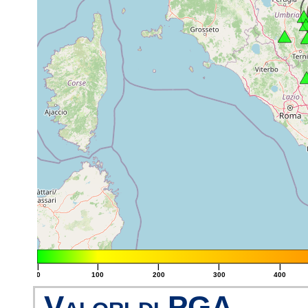
|
|
|
|
|
0
100
200
300
400
Valori di PGA