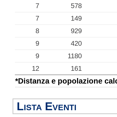
1.09
7
PRE
578
16
0.91
7
FBR
149
39
0.75
8
NRC
929
25
0.65
9
TRE
420
32
0.62
9
MTL
1180
27
0.55
12
FOPC
161
31
*Distanza e popolazione calco
0.52
CSC
33
0.38
DUR
188
Lista Eventi
0.28
SCO
74