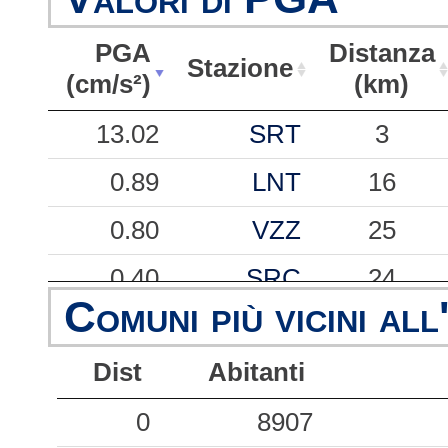
PGA
Distanza
Stazione
(cm/s²)
(km)
PGA
Stazione
Distanza
13.02
SRT
3
(cm/s²)
(km)
0.89
LNT
16
0.80
VZZ
25
0.40
SRC
24
Comuni più vicini all
0.07
RGS
39
Dist
Abitanti
0
8907