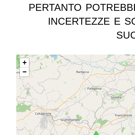
pertanto potrebb
incertezze e s
suc
+
−