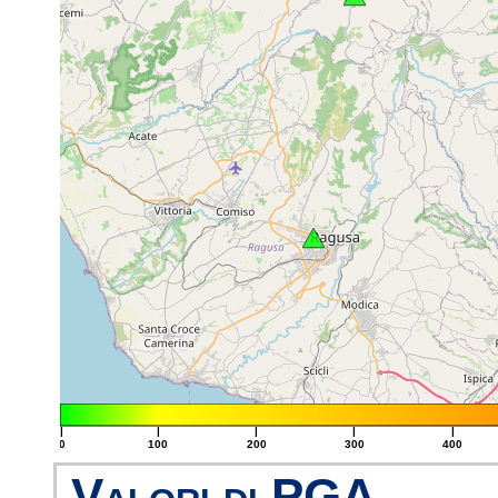
|
|
|
|
|
0
100
200
300
400
Valori di PGA