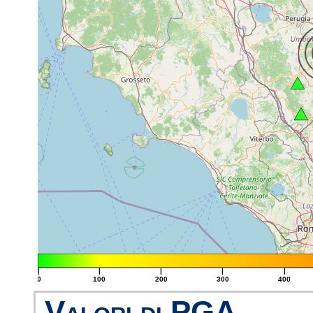
|
|
|
|
|
0
100
200
300
400
Valori di PGA