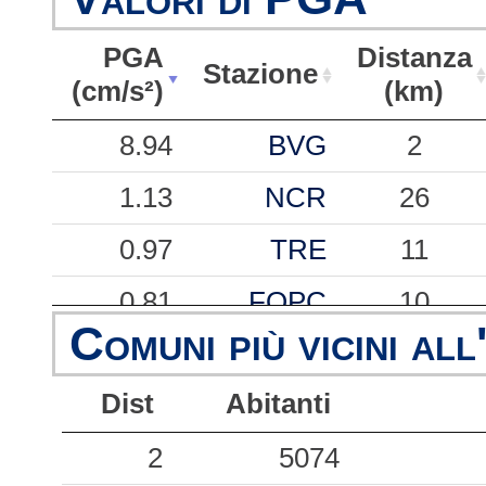
PGA
Distanza
Stazione
(cm/s²)
(km)
PGA
Stazione
Distanza
8.94
BVG
2
(cm/s²)
(km)
1.13
NCR
26
0.97
TRE
11
0.81
FOPC
10
Comuni più vicini all
0.56
CSA
11
Dist
Abitanti
0.53
FOC
27
0.40
2
GNU
5074
13