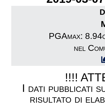
D
PGAmax: 8.94cm
nel Com
!!!! AT
I dati pubblicati 
risultato di ela