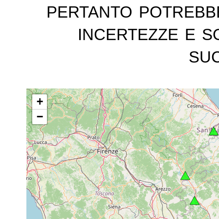
pertanto potrebb
incertezze e s
suc
+
−