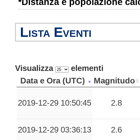
*Distanza e popolazione calco
0.02
SCO
81
0.02
SNS1
83
Lista Eventi
0.01
CSO1
98
Visualizza
elementi
Data e Ora (UTC)
Magnitudo
2019-12-29 10:50:45
2.8
2019-12-29 03:36:13
2.6