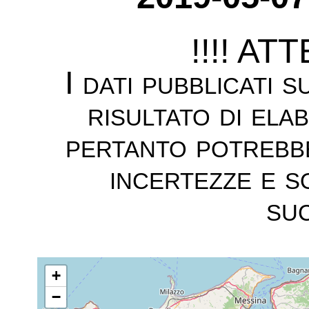
!!!! AT
I dati pubblicati 
risultato di ela
pertanto potrebb
incertezze e s
suc
+
−