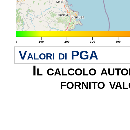
|
|
|
|
|
0
100
200
300
400
Valori di PGA
Il calcolo aut
fornito val