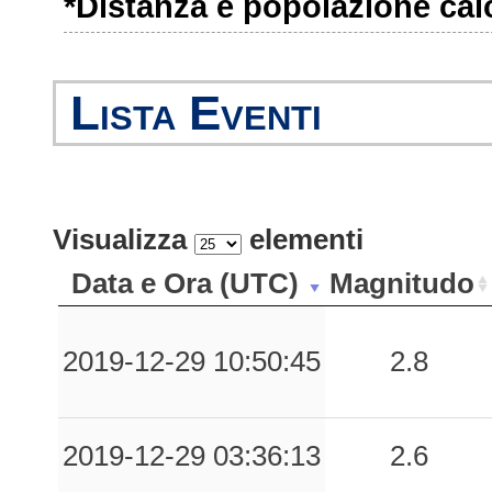
*Distanza e popolazione calco
0.37
BNE
71
0.29
MCLF
30
Lista Eventi
0.28
GNL
124
0.28
ORP
50
0.26
GLD
37
Visualizza
elementi
0.21
VSD
90
Data e Ora (UTC)
Magnitudo
0.18
SULA
106
2019-12-29 10:50:45
2.8
0.15
AVL
92
0.11
TLS
73
2019-12-29 03:36:13
2.6
0.09
SULP
106