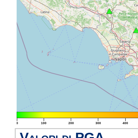
|
|
|
|
|
0
100
200
300
400
Valori di PGA