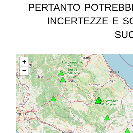
pertanto potrebb
incertezze e s
suc
+
−