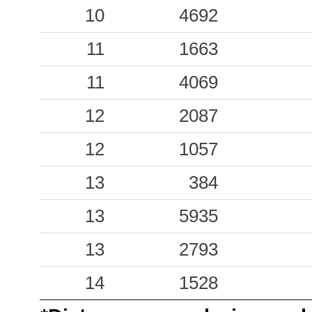
2.06
SNN
41
10
4692
1.22
VNF1
92
11
1663
1.19
LRNO
18
11
4069
0.86
SGMA
12
12
2087
0.83
GLNS
26
12
1057
0.67
CER
84
13
384
0.51
CNMT
175
13
5935
0.50
PTC
192
13
2793
0.40
PLTA
32
14
1528