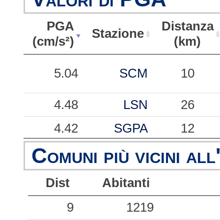
PGA
Distanza
Stazione
(cm/s²)
(km)
PGA
Stazione
Distanza
5.04
SCM
10
(cm/s²)
(km)
4.48
LSN
26
4.42
SGPA
12
Comuni più vicini all
3.30
CNM
11
Dist
Abitanti
2.18
SGSC
12
9
1219