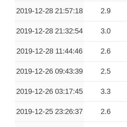
0.08
SCO
168
2019-12-28 21:57:18
2.9
0.07
SULC
107
2019-12-28 21:32:54
3.0
0.06
RCCR
86
0.04
DUR
54
2019-12-28 11:44:46
2.6
0.03
CMB
41
2019-12-26 09:43:39
2.5
0.03
SUL
106
2019-12-26 03:17:45
3.3
0.02
SLC1
153
0.02
SMR
167
2019-12-25 23:26:37
2.6
0.02
CSO1
173